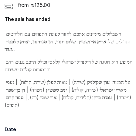
from ₪125.00
The sale has ended
השבלולים מזמינים אתכם לחזור לעונת התפוזים עם הלהיטים 
הגדולים של 
אריק איינשטיין
, 
שלום חנוך
, 
דני סנדרסון
, 
יצחק קלפטר
ועוד...
המופע הוא חגיגה של רוקנרול ישראלי קלאסי וכולל הרכב נגנים רחב 
והרמוניות קוליות עשירות.
על הבמה: 
ערן שקולניק
 (שירה) | 
מאיה קפלן
 (שירה, קולות) | 
נעמי 
מאירי-ישראלי
 (שירה, קולות) | 
יניב ליפשיץ
 (גיטרה) | 
דן בן-שפר
(גיטרה) | 
עמית ברקן
 (קלידים, קולות) | 
אור שמר
 (בס), | 
סער קדם
(תופים)
Date