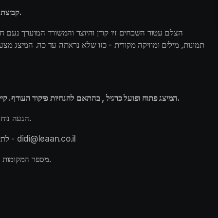
קבוצת עזריאלי מציגה: "מפה נקום" - מיצג אמנותי עוצמתי ויוצא דופן.
המיצג פתוח ופועל כרגיל , בהתאם להנחיות פיקוד העורף. קיים מרחב מוגן במתחם כדי להבטיח לכם ביקור בטוח, נעים ושקט.
הגעה נוחה למקום ברכבת ישראל, רכבת קלה, אוטובוסים או חניון הקניון.
לתיאום ביקור לקבוצות מעל 30 מבקרים, נא לשלוח מייל לכתובת - didi@leaan.co.il
מספר המקומות בכל יום מוגבל, שריינו את מקומכם מראש בחוויה בלתי נשכחת.