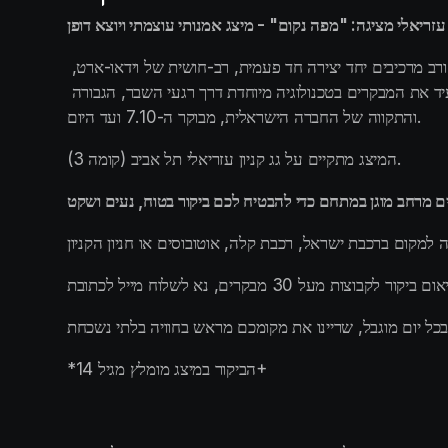
הצלם עטור השבחים זיו קורן והיוצר והמשורר המוערך נעם חורב מרכיבים יחד יצירה חד פעמית, רב-חושית של וידאו-ארט, 
תמונות, מילים ומוזיקה מקורית - כזו שלא נראתה עד כה. המיצג מצעיד את המבקרים בטכנולוגיה מיוחדת דרך רגעי השבר, הגבורה 
והתקווה של החברה הישראלית, מבוקר ה-7.10 ועד היום.
המיצג מתקיים על גג קניון עזריאלי תל אביב (קומה 3). 
*הביקור במיצג מומלץ מגיל 14+ 