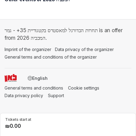
תחרות הכדורגל למאסטרס בקטגוריית 35+ - גמר is an offer
from המכביה 2026.
Imprint of the organizer
(opens in a new tab)
Data privacy of the organizer
(opens in 
General terms and conditions of the organizer
(opens in a new ta
SWITCH LANGUAGE
General terms and conditions
(opens in a new tab)
Cookie settings
(opens in a new t
Data privacy policy
(opens in a new tab)
Support
(opens in a new tab)
Tickets start at
₪0.00