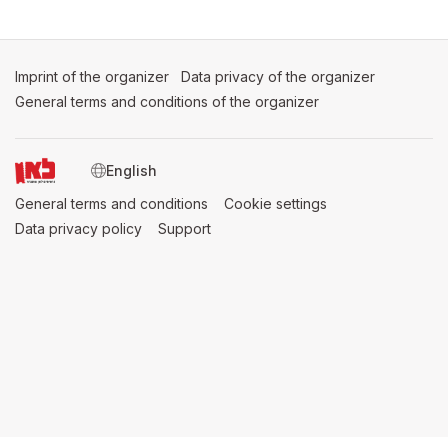
Imprint of the organizer
(opens in a new tab)
Data privacy of the organizer
(opens in 
General terms and conditions of the organizer
(opens in a new ta
SWITCH LANGUAGE
General terms and conditions
(opens in a new tab)
Cookie settings
(opens in a new t
Data privacy policy
(opens in a new tab)
Support
(opens in a new tab)